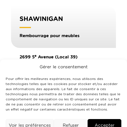
SHAWINIGAN
Rembourrage pour meubles
e
2699 5
Avenue (Local 39)
Shawinigan, QC G9T 2P7
Gérer le consentement
819.533.7085
Pour offrir les meilleures expériences, nous utilisons des
rh.shawinigan@amisco.com
technologies telles que les cookies pour stocker et/ou accéder
aux informations des appareils. Le fait de consentir à ces
technologies nous permettra de traiter des données telles que le
comportement de navigation ou les ID uniques sur ce site. Le fait
de ne pas consentir ou de retirer son consentement peut avoir
un effet négatif sur certaines caractéristiques et fonctions.
Tous droits réservés © 2026
•
Amisco | L’Islet |
Saint-Pascal | Shawinigan
•
Politique de confidentialité
Voir les préférences
Refuser
Accepter