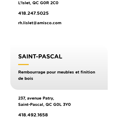
L’Islet, QC G0R 2C0
418.247.5025
rh.lislet@amisco.com
SAINT-PASCAL
Rembourrage pour meubles et finition
de bois
237, avenue Patry,
Saint-Pascal, QC G0L 3Y0
418.492.1658