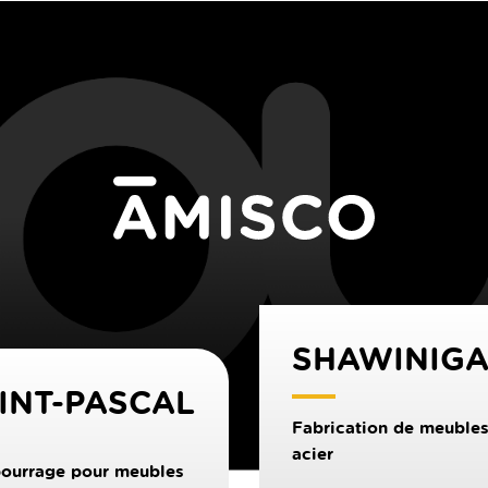
SHAWINIG
INT-PASCAL
Fabrication de meubles
acier
ourrage pour meubles