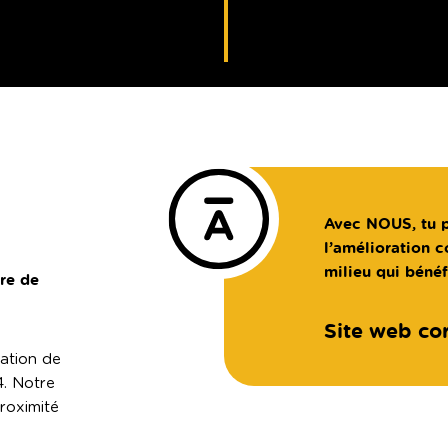
Avec NOUS, tu p
l’amélioration c
milieu qui bénéf
re de
Site web cor
cation de
4. Notre
proximité