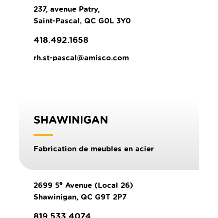
237, avenue Patry,
Saint-Pascal, QC G0L 3Y0
418.492.1658
rh.st-pascal@amisco.com
SHAWINIGAN
Fabrication de meubles en acier
e
2699 5
Avenue (Local 26)
Shawinigan, QC G9T 2P7
819.533.4074