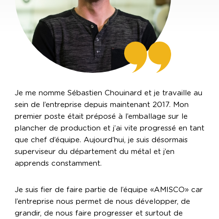
 au
Je me nomme Sébastien Chouinard et je travaille au
Je
sein de l’entreprise depuis maintenant 2017. Mon
se
premier poste était préposé à l’emballage sur le
pr
ant
plancher de production et j’ai vite progressé en tant
pl
que chef d’équipe. Aujourd’hui, je suis désormais
qu
superviseur du département du métal et j’en
su
apprends constamment.
ap
car
Je suis fier de faire partie de l’équipe «AMISCO» car
Je
l’entreprise nous permet de nous développer, de
l’
grandir, de nous faire progresser et surtout de
gr