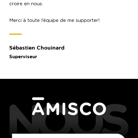
croire en nous.
cr
Merci à toute l’équipe de me supporter!
Me
Sébastien Chouinard
Sé
Superviseur
Su