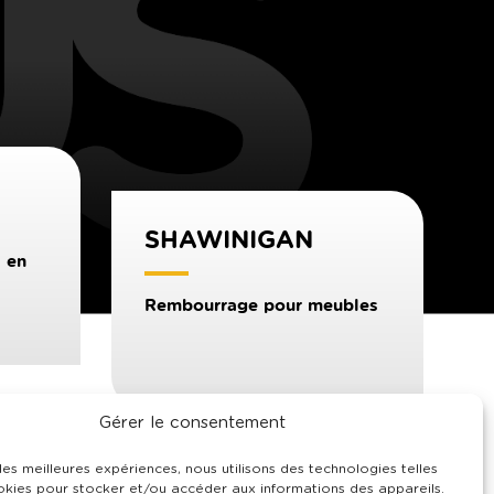
SHAWINIGAN
 en
Rembourrage pour meubles
26)
Gérer le consentement
P7
e
2699 5
Avenue (Local 39)
Shawinigan, QC G9T 2P7
 les meilleures expériences, nous utilisons des technologies telles
okies pour stocker et/ou accéder aux informations des appareils.