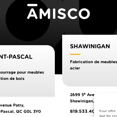
SHAWINIGAN
NT-PASCAL
Fabrication de meubles
acier
ourrage pour meubles
nition de bois
e
2699 5
Avenue (Local 
Shawinigan, QC G9T 2
avenue Patry,
819.533.4074
-Pascal, QC G0L 3Y0
Pour offrir
que les co